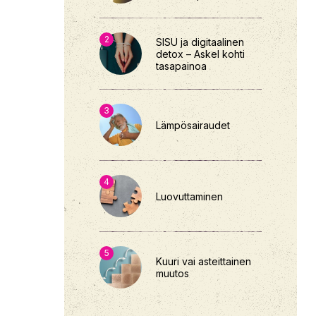
työyhteisöt
SISU ja digitaalinen
detox – Askel kohti
tasapainoa
Lämpösairaudet
Luovuttaminen
Kuuri vai asteittainen
muutos