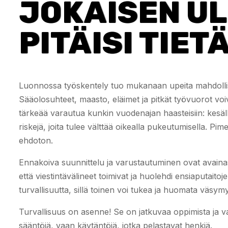
JOKAISEN U
PITÄISI TIET
Luonnossa työskentely tuo mukanaan upeita mahdollisuu
Sääolosuhteet, maasto, eläimet ja pitkät työvuorot voi
tärkeää varautua kunkin vuodenajan haasteisiin: kesä
riskejä, joita tulee välttää oikealla pukeutumisella. Pi
ehdoton.
Ennakoiva suunnittelu ja varustautuminen ovat avaina
että viestintävälineet toimivat ja huolehdi ensiaputaito
turvallisuutta, sillä toinen voi tukea ja huomata väs
Turvallisuus on asenne! Se on jatkuvaa oppimista ja va
sääntöjä, vaan käytäntöjä, jotka pelastavat henkiä.