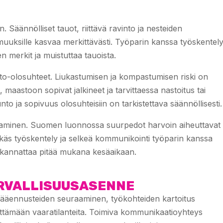
. Säännölliset tauot, riittävä ravinto ja nesteiden
muuksille kasvaa merkittävästi. Työparin kanssa työskentel
n merkit ja muistuttaa tauoista.
o-olosuhteet. Liukastumisen ja kompastumisen riski on
 maastoon sopivat jalkineet ja tarvittaessa nastoitus tai
to ja sopivuus olosuhteisiin on tarkistettava säännöllisesti.
taaminen. Suomen luonnossa suurpedot harvoin aiheuttavat
änekäs työskentely ja selkeä kommunikointi työparin kanssa
s kannattaa pitää mukana kesäaikaan.
RVALLISUUSASENNE
Sääennusteiden seuraaminen, työkohteiden kartoitus
lttämään vaaratilanteita. Toimiva kommunikaatioyhteys