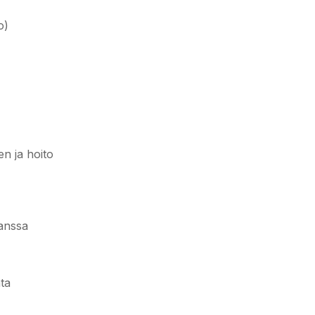
o)
n ja hoito
anssa
ta