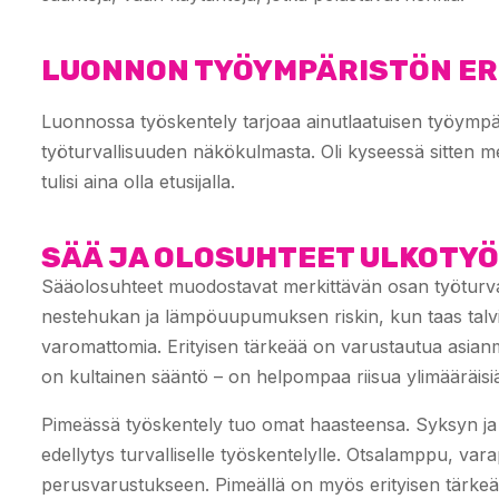
LUONNON TYÖYMPÄRISTÖN ERI
Luonnossa työskentely tarjoaa ainutlaatuisen työympä
työturvallisuuden näkökulmasta. Oli kyseessä sitten m
tulisi aina olla etusijalla.
SÄÄ JA OLOSUHTEET ULKOTY
Sääolosuhteet muodostavat merkittävän osan työturvall
nestehukan ja lämpöuupumuksen riskin, kun taas talv
varomattomia. Erityisen tärkeää on varustautua asia
on kultainen sääntö – on helpompaa riisua ylimääräisiä 
Pimeässä työskentely tuo omat haasteensa. Syksyn ja 
edellytys turvalliselle työskentelylle. Otsalamppu, vara
perusvarustukseen. Pimeällä on myös erityisen tärkeää 