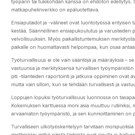
työparin tai tukikohdan kanssa on ehdoton edellytys. Sate
matkapuhelinverkko on epäluotettava.
Ensiaputaidot ja -välineet ovat luontotyössä erityisen tä
kestää. Säännöllinen ensiapukoulutus ja varusteiden p
velvollisuuksiin. Myös paikallistuntemuksen merkitystä
paikalle on huomattavasti helpompaa, kun osaa antaa ta
Työturvallisuus ei ole vain sääntöjä ja määräyksiä –
vastuunsa ja merkityksensä turvallisen työympäristön l
piti -tilanteiden raportointi ja jatkuva oppiminen ova
mutta vain silloin, kun se tehdään turvallisesti ja vastuul
Loppujen lopuksi työturvallisuus luonnossa on tasapai
Kokemuksen karttuessa moni asia muuttuu rutiiniksi, mu
arvaamaton työympäristö, ja sen kunnioittaminen on pa
Turvalliseen ulkotyöskentelyyn tarvitaan monipuolisia t
miettimään: mitkä näistä taidoista ovat sinulla jo halluss