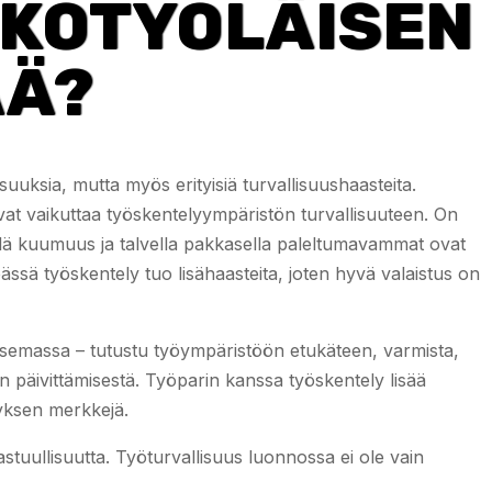
LKOTYÖLÄISEN
ÄÄ?
ksia, mutta myös erityisiä turvallisuushaasteita.
vat vaikuttaa työskentelyympäristön turvallisuuteen. On
llä kuumuus ja talvella pakkasella paleltumavammat ovat
meässä työskentely tuo lisähaasteita, joten hyvä valaistus on
semassa – tutustu työympäristöön etukäteen, varmista,
jen päivittämisestä. Työparin kanssa työskentely lisää
ymyksen merkkejä.
stuullisuutta. Työturvallisuus luonnossa ei ole vain