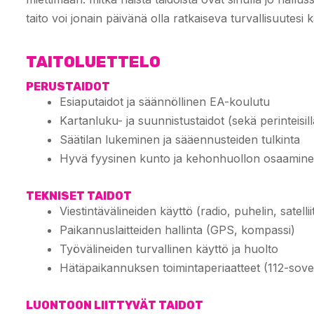
taito voi jonain päivänä olla ratkaiseva turvallisuutesi 
TAITOLUETTELO
PERUSTAIDOT
Esiaputaidot ja säännöllinen EA-koulutu
Kartanluku- ja suunnistustaidot (sekä perinteisillä k
Säätilan lukeminen ja sääennusteiden tulkinta
Hyvä fyysinen kunto ja kehonhuollon osaamin
TEKNISET TAIDOT
Viestintävälineiden käyttö (radio, puhelin, satellii
Paikannuslaitteiden hallinta (GPS, kompassi)
Työvälineiden turvallinen käyttö ja huolto
Hätäpaikannuksen toimintaperiaatteet (112-sove
LUONTOON LIITTYVÄT TAIDOT