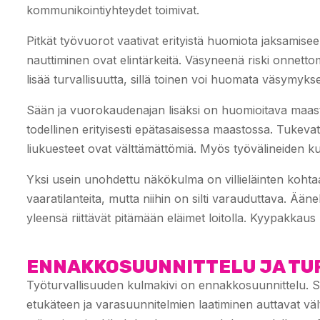
kommunikointiyhteydet toimivat.
Pitkät työvuorot vaativat erityistä huomiota jaksamiseen
nauttiminen ovat elintärkeitä. Väsyneenä riski onnetto
lisää turvallisuutta, sillä toinen voi huomata väsymykse
Sään ja vuorokaudenajan lisäksi on huomioitava maast
todellinen erityisesti epätasaisessa maastossa. Tukevat,
liukuesteet ovat välttämättömiä. Myös työvälineiden kun
Yksi usein unohdettu näkökulma on villieläinten koh
vaaratilanteita, mutta niihin on silti varauduttava. Ä
yleensä riittävät pitämään eläimet loitolla. Kyypakkau
ENNAKKOSUUNNITTELU JA TU
Työturvallisuuden kulmakivi on ennakkosuunnittelu. 
etukäteen ja varasuunnitelmien laatiminen auttavat vä