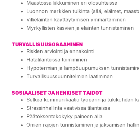
Maastossa liikkuminen eri olosuhteissa
Luonnon merkkien tulkinta (sää, eläimet, maast
Villieläinten käyttäytymisen ymmärtäminen
Myrkyllisten kasvien ja eläinten tunnistaminen
TURVALLISUUSOSAAMINEN
Riskien arviointi ja ennakointi
Hätätilanteissa toimiminen
Hypotermian ja lämpöuupumuksen tunnistamine
Turvallisuussuunnitelmien laatiminen
SOSIAALISET JA HENKISET TAIDOT
Selkeä kommunikaatio työparin ja tukikohdan k
Stressinhallinta vaativissa tilanteissa
Päätöksentekokyky paineen alla
Omien rajojen tunnistaminen ja jaksamisen hallin