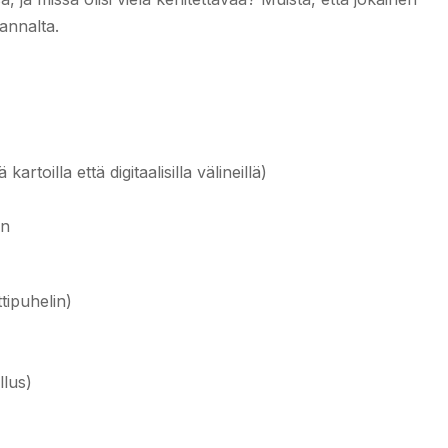
kannalta.
artoilla että digitaalisilla välineillä)
en
ttipuhelin)
llus)