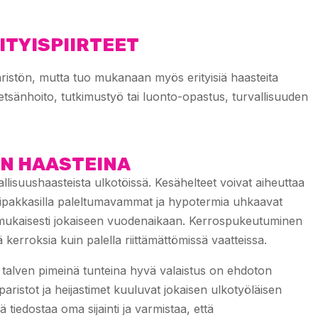
TYISPIIRTEET
ristön, mutta tuo mukanaan myös erityisiä haasteita
etsänhoito, tutkimustyö tai luonto-opastus, turvallisuuden
ÖN HAASTEINA
isuushaasteista ulkotöissä. Kesähelteet voivat aiheuttaa
ipakkasilla paleltumavammat ja hypotermia uhkaavat
nmukaisesti jokaiseen vuodenaikaan. Kerrospukeutuminen
kerroksia kuin palella riittämättömissä vaatteissa.
talven pimeinä tunteina hyvä valaistus on ehdoton
paristot ja heijastimet kuuluvat jokaisen ulkotyöläisen
tiedostaa oma sijainti ja varmistaa, että