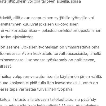
lliittipuhelin voi olla tarpeen alueilla, joissa
rkeitä, sillä avun saapuminen syrjäisille työmaille voi
äivittäminen kuuluvat jokaisen ulkotyöläisen
 ei voi korostaa liikaa – pelastushenkilöstön opastaminen
rkat sijaintitiedot.
 se on asenne. Jokaisen työntekijän on ymmärrettävä oma
uomisessa. Avoin keskustelu turvallisuusasioista, läheltä
t avainasemassa. Luonnossa työskentely on palkitsevaa,
lisesti.
noilua valppaan varautumisen ja käytännön järjen välillä.
tta koskaan ei pidä tulla liian itsevarmaksi. Luonto on
ras tapa varmistaa turvallinen työpäivä.
aitoja. Tutustu alla olevaan taitoluetteloon ja pysähdy
a, ja missä olisi vielä kehitettävää? Muista, että jokainen