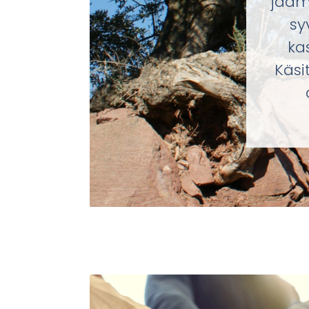
jaamm
sy
ka
Käsi