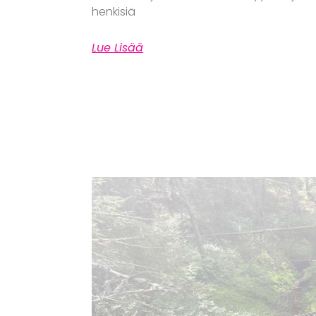
henkisiä
Lue Lisää