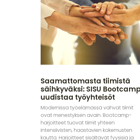
Saamattomasta tiimistä
säihkyväksi: SISU Bootcam
uudistaa työyhteisöt
Modernissa työelämässä vahvat tiimit
ovat menestyksen avain. Bootcamp-
harjoitteet tuovat tiimit yhteen
intensiivisten, haastavien kokemusten
kautta. Harjoitteet sisältävät fyysisiä ja