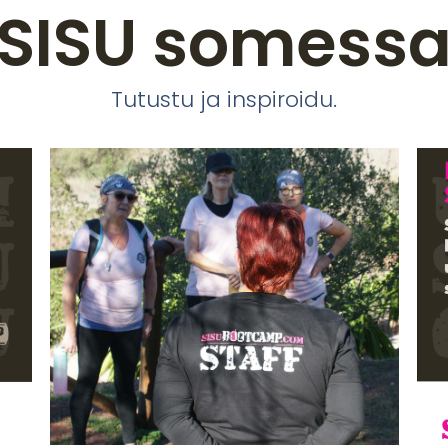
SISU somess
Tutustu ja inspiroidu.