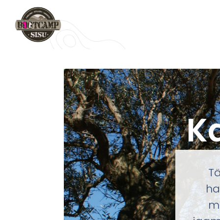
K
Tä
ha
mo