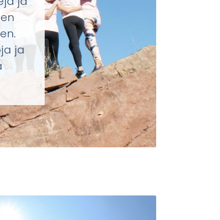
ejä ja
een
en.
ja ja
a