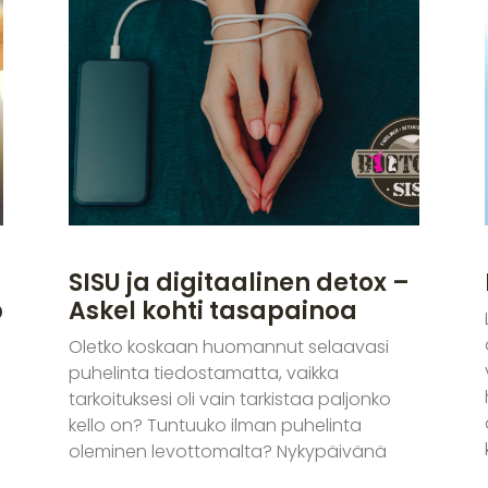
SISU ja digitaalinen detox –
p
Askel kohti tasapainoa
Oletko koskaan huomannut selaavasi
puhelinta tiedostamatta, vaikka
tarkoituksesi oli vain tarkistaa paljonko
kello on? Tuntuuko ilman puhelinta
oleminen levottomalta? Nykypäivänä