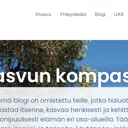
Etusivu
Yhteystiedot
Blogi
UKK
asvun kompas
mä blogi on omistettu teille, jotka halua
astaa itsenne, kasvaa henkisesti ja kehit
nipuolisesti elämän eri osa-alueilla. Tää