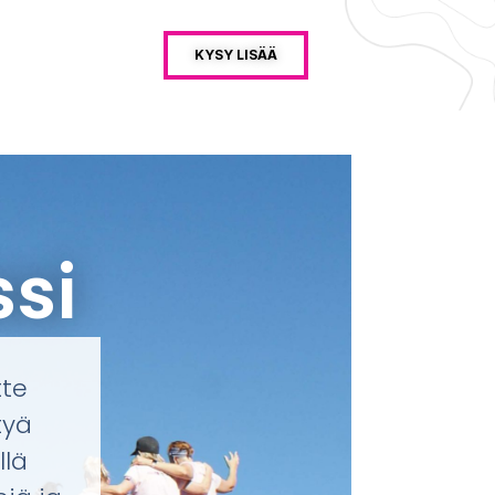
KYSY LISÄÄ
si
tte
tyä
llä