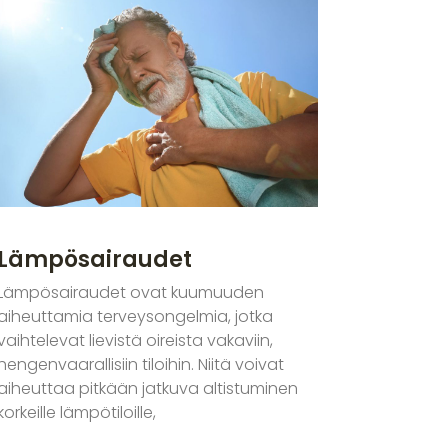
Lämpösairaudet
Lämpösairaudet ovat kuumuuden
aiheuttamia terveysongelmia, jotka
vaihtelevat lievistä oireista vakaviin,
hengenvaarallisiin tiloihin. Niitä voivat
aiheuttaa pitkään jatkuva altistuminen
korkeille lämpötiloille,