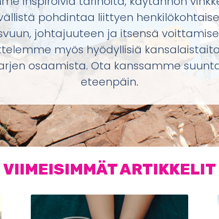
e inspiroivia tarinoita, käytännön vinkk
vällistä pohdintaa liittyen henkilökohtais
svuun, johtajuuteen ja itsensä voittamise
ttelemme myös hyödyllisiä kansalaistaito
arjen osaamista. Ota kanssamme suunt
eteenpäin.
VIIMEISIMMÄT ARTIKKELIT