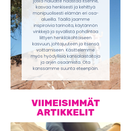
jotka haluatte haastaa itsenne,
kasvaa henkisesti ja kehittyä
monipuolisesti elämän eri osa-
alueilla. Täällä jaamme
inspiroivia tarinoita, käytännön
vinkkejä ja syvällistä pohdintaa
liittyen henkilökohtaiseen
kasvuun, johtajuuteen ja itsensä
voittamiseen. Käsittelemme
myös hyödyllisiä kansalaistaitoja
ja arjen osaamista. Ota
kanssamme suunta eteenpäin.
VIIMEISIMMÄT
ARTIKKELIT