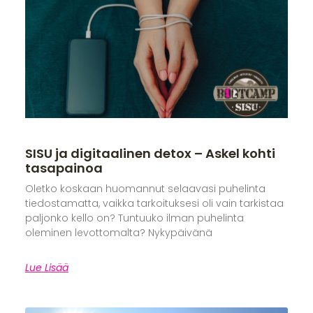
SISU ja digitaalinen detox – Askel kohti
tasapainoa
Oletko koskaan huomannut selaavasi puhelinta
tiedostamatta, vaikka tarkoituksesi oli vain tarkistaa
paljonko kello on? Tuntuuko ilman puhelinta
oleminen levottomalta? Nykypäivänä
Lue Lisää