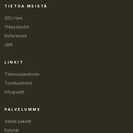
TIETOA MEISTÄ
SISU-tiimi
Yhteystiedot
Referenssit
UKK
LINKIT
Tietosuojaseloste
Toimitusehdot
Infograafit
PALVELUMME
Valmiit paketit
Ryhmät