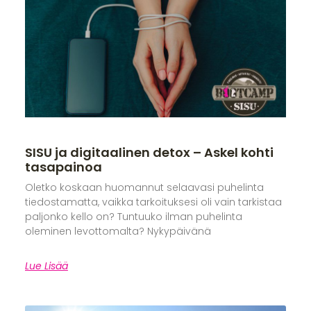
SISU ja digitaalinen detox – Askel kohti
tasapainoa
Oletko koskaan huomannut selaavasi puhelinta
tiedostamatta, vaikka tarkoituksesi oli vain tarkistaa
paljonko kello on? Tuntuuko ilman puhelinta
oleminen levottomalta? Nykypäivänä
Lue Lisää