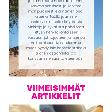
jotka haluatte haastaa itsenne,
kasvaa henkisesti ja kehittyä
monipuolisesti elämän eri osa-
alueilla. Täällä jaamme
inspiroivia tarinoita, käytännön
vinkkejä ja syvällistä pohdintaa
liittyen henkilökohtaiseen
kasvuun, johtajuuteen ja itsensä
voittamiseen. Käsittelemme
myös hyödyllisiä kansalaistaitoja
ja arjen osaamista. Ota
kanssamme suunta eteenpäin.
VIIMEISIMMÄT
ARTIKKELIT