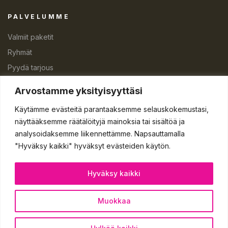
PALVELUMME
Valmiit paketit
Ryhmät
Pyydä tarjous
Lahjakortti
Arvostamme yksityisyyttäsi
Käytämme evästeitä parantaaksemme selauskokemustasi,
näyttääksemme räätälöityjä mainoksia tai sisältöä ja
analysoidaksemme liikennettämme. Napsauttamalla
"Hyväksy kaikki" hyväksyt evästeiden käytön.
Hyväksy kaikki
info@sisubootcamp.com
Muokkaa
Copyright © 2026 SISU bootcamp Finland Oy. All rights
reserved