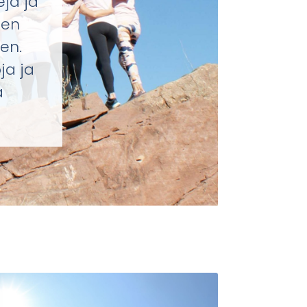
ejä ja
een
en.
ja ja
a