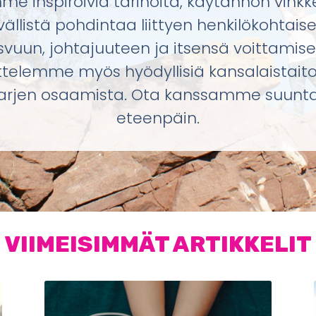
e inspiroivia tarinoita, käytännön vinkk
vällistä pohdintaa liittyen henkilökohtais
svuun, johtajuuteen ja itsensä voittamise
ttelemme myös hyödyllisiä kansalaistaito
arjen osaamista. Ota kanssamme suunt
eteenpäin.
VIIMEISIMMÄT ARTIKKELIT