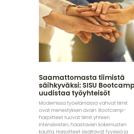
Saamattomasta tiimistä
säihkyväksi: SISU Bootcam
uudistaa työyhteisöt
Modernissa työelämässä vahvat tiimit
ovat menestyksen avain. Bootcamp-
harjoitteet tuovat tiimit yhteen
intensiivisten, haastavien kokemusten
kautta. Harjoitteet sisältävät fyysisiä ja