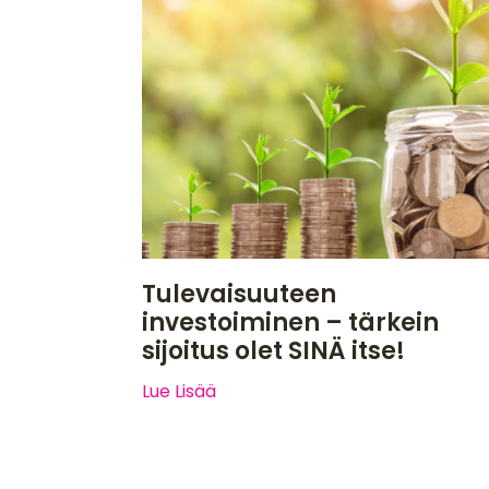
Tulevaisuuteen
investoiminen – tärkein
sijoitus olet SINÄ itse!
Lue Lisää