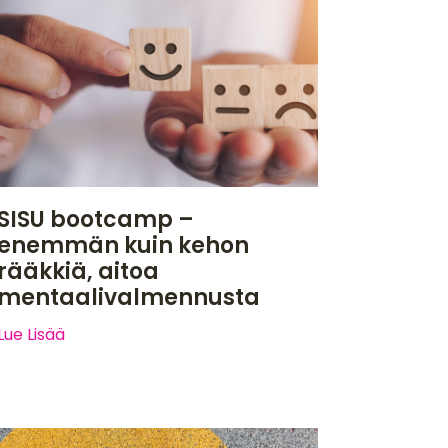
SISU bootcamp –
enemmän kuin kehon
rääkkiä, aitoa
mentaalivalmennusta
Lue Lisää