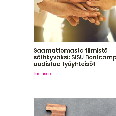
Saamattomasta tiimistä
säihkyväksi: SISU Bootcam
uudistaa työyhteisöt
Lue Lisää