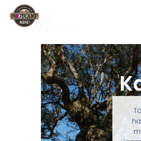
K
Tä
ha
mo