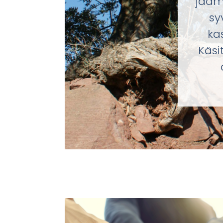
jaamm
sy
ka
Käsi