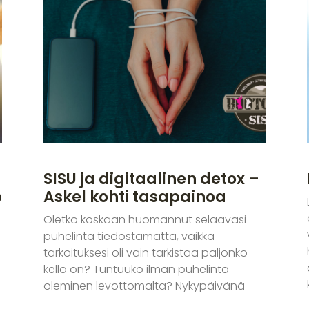
SISU ja digitaalinen detox –
p
Askel kohti tasapainoa
Oletko koskaan huomannut selaavasi
puhelinta tiedostamatta, vaikka
tarkoituksesi oli vain tarkistaa paljonko
kello on? Tuntuuko ilman puhelinta
oleminen levottomalta? Nykypäivänä