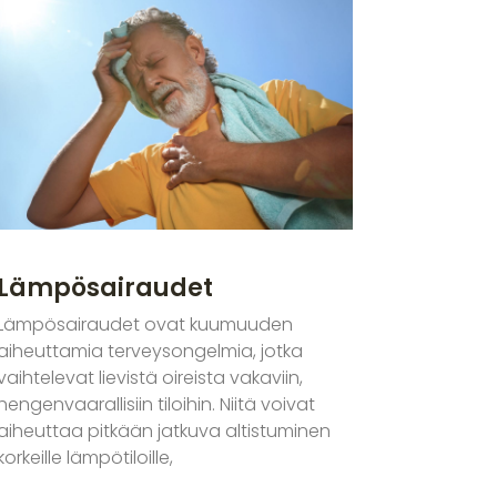
Lämpösairaudet
Lämpösairaudet ovat kuumuuden
aiheuttamia terveysongelmia, jotka
vaihtelevat lievistä oireista vakaviin,
hengenvaarallisiin tiloihin. Niitä voivat
aiheuttaa pitkään jatkuva altistuminen
korkeille lämpötiloille,