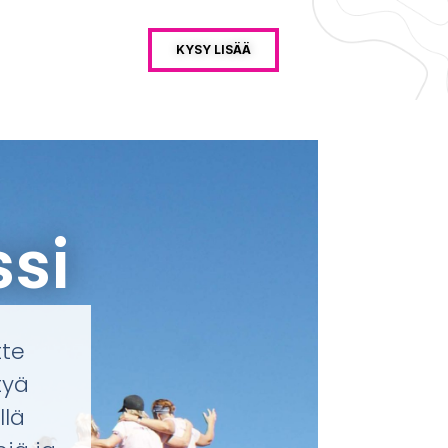
KYSY LISÄÄ
si
tte
tyä
llä