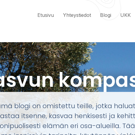
Etusivu
Yhteystiedot
Blogi
UKK
asvun kompas
mä blogi on omistettu teille, jotka halua
astaa itsenne, kasvaa henkisesti ja kehit
nipuolisesti elämän eri osa-alueilla. Tää