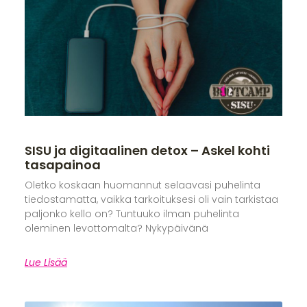
SISU ja digitaalinen detox – Askel kohti
tasapainoa
Oletko koskaan huomannut selaavasi puhelinta
tiedostamatta, vaikka tarkoituksesi oli vain tarkistaa
paljonko kello on? Tuntuuko ilman puhelinta
oleminen levottomalta? Nykypäivänä
Lue Lisää