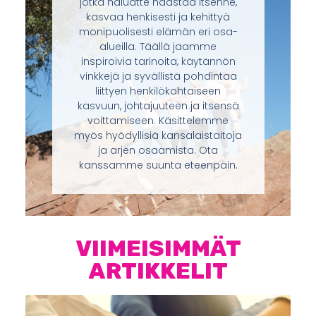
jotka haluatte haastaa itsenne,
kasvaa henkisesti ja kehittyä
monipuolisesti elämän eri osa-
alueilla. Täällä jaamme
inspiroivia tarinoita, käytännön
vinkkejä ja syvällistä pohdintaa
liittyen henkilökohtaiseen
kasvuun, johtajuuteen ja itsensä
voittamiseen. Käsittelemme
myös hyödyllisiä kansalaistaitoja
ja arjen osaamista. Ota
kanssamme suunta eteenpäin.
VIIMEISIMMÄT
ARTIKKELIT