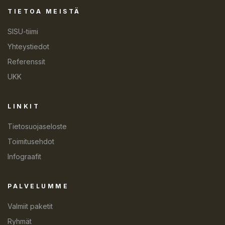
TIETOA MEISTÄ
SISU-tiimi
Yhteystiedot
Referenssit
UKK
LINKIT
Tietosuojaseloste
Toimitusehdot
Infograafit
PALVELUMME
Valmiit paketit
Ryhmät